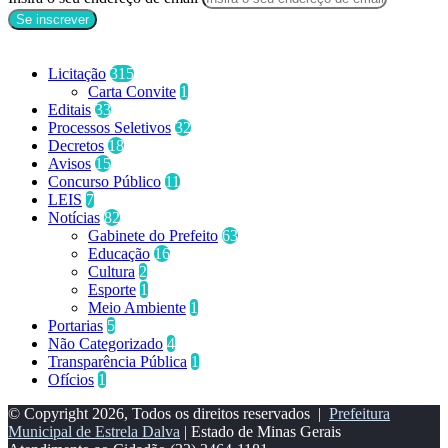
Categorias
Licitação
315
Carta Convite
1
Editais
33
Processos Seletivos
32
Decretos
18
Avisos
15
Concurso Público
11
LEIS
7
Notícias
82
Gabinete do Prefeito
63
Educação
16
Cultura
2
Esporte
1
Meio Ambiente
1
Portarias
5
Não Categorizado
4
Transparência Pública
1
Ofícios
1
© Copyright 2026, Todos os direitos reservados |
Prefeitura
Municipal de Estrela Dalva
| Estado de Minas Gerais