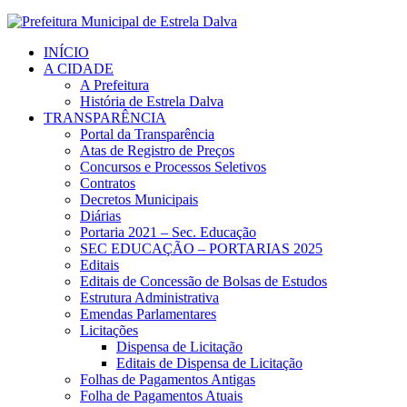
INÍCIO
A CIDADE
A Prefeitura
História de Estrela Dalva
TRANSPARÊNCIA
Portal da Transparência
Atas de Registro de Preços
Concursos e Processos Seletivos
Contratos
Decretos Municipais
Diárias
Portaria 2021 – Sec. Educação
SEC EDUCAÇÃO – PORTARIAS 2025
Editais
Editais de Concessão de Bolsas de Estudos
Estrutura Administrativa
Emendas Parlamentares
Licitações
Dispensa de Licitação
Editais de Dispensa de Licitação
Folhas de Pagamentos Antigas
Folha de Pagamentos Atuais