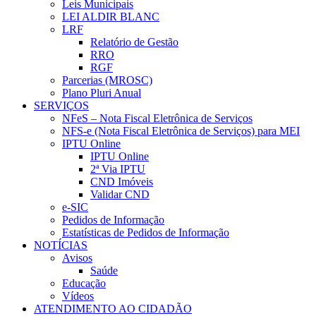
Leis Municipais
LEI ALDIR BLANC
LRF
Relatório de Gestão
RRO
RGF
Parcerias (MROSC)
Plano Pluri Anual
SERVIÇOS
NFeS – Nota Fiscal Eletrônica de Serviços
NFS-e (Nota Fiscal Eletrônica de Serviços) para MEI
IPTU Online
IPTU Online
2ª Via IPTU
CND Imóveis
Validar CND
e-SIC
Pedidos de Informação
Estatísticas de Pedidos de Informação
NOTÍCIAS
Avisos
Saúde
Educação
Vídeos
ATENDIMENTO AO CIDADÃO