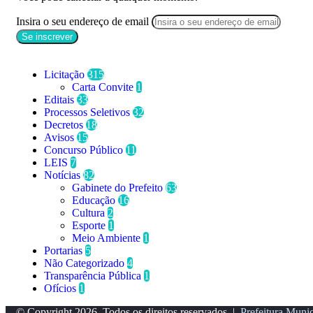
Insira o seu endereço de email
Categorias
Licitação
315
Carta Convite
1
Editais
33
Processos Seletivos
32
Decretos
18
Avisos
15
Concurso Público
11
LEIS
7
Notícias
82
Gabinete do Prefeito
63
Educação
16
Cultura
2
Esporte
1
Meio Ambiente
1
Portarias
5
Não Categorizado
4
Transparência Pública
1
Ofícios
1
© Copyright 2026, Todos os direitos reservados |
Prefeitura Munic