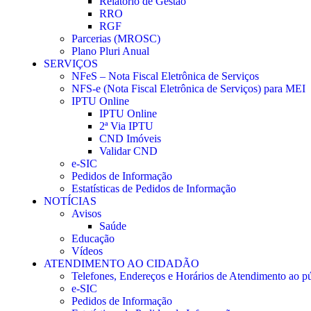
Relatório de Gestão
RRO
RGF
Parcerias (MROSC)
Plano Pluri Anual
SERVIÇOS
NFeS – Nota Fiscal Eletrônica de Serviços
NFS-e (Nota Fiscal Eletrônica de Serviços) para MEI
IPTU Online
IPTU Online
2ª Via IPTU
CND Imóveis
Validar CND
e-SIC
Pedidos de Informação
Estatísticas de Pedidos de Informação
NOTÍCIAS
Avisos
Saúde
Educação
Vídeos
ATENDIMENTO AO CIDADÃO
Telefones, Endereços e Horários de Atendimento ao p
e-SIC
Pedidos de Informação