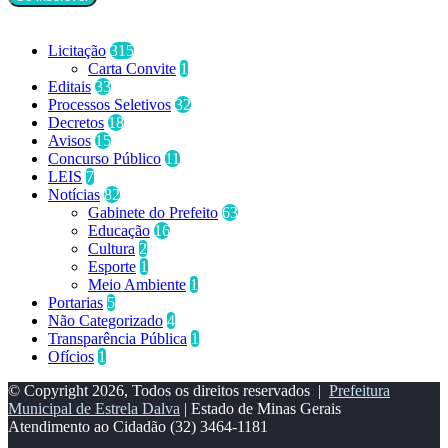
Categorias
Licitação
315
Carta Convite
1
Editais
33
Processos Seletivos
32
Decretos
18
Avisos
15
Concurso Público
11
LEIS
7
Notícias
82
Gabinete do Prefeito
63
Educação
16
Cultura
2
Esporte
1
Meio Ambiente
1
Portarias
5
Não Categorizado
4
Transparência Pública
1
Ofícios
1
© Copyright 2026, Todos os direitos reservados |
Prefeitura
Municipal de Estrela Dalva
| Estado de Minas Gerais
Atendimento ao Cidadão
(32) 3464-1181