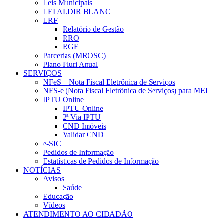
Leis Municipais
LEI ALDIR BLANC
LRF
Relatório de Gestão
RRO
RGF
Parcerias (MROSC)
Plano Pluri Anual
SERVIÇOS
NFeS – Nota Fiscal Eletrônica de Serviços
NFS-e (Nota Fiscal Eletrônica de Serviços) para MEI
IPTU Online
IPTU Online
2ª Via IPTU
CND Imóveis
Validar CND
e-SIC
Pedidos de Informação
Estatísticas de Pedidos de Informação
NOTÍCIAS
Avisos
Saúde
Educação
Vídeos
ATENDIMENTO AO CIDADÃO