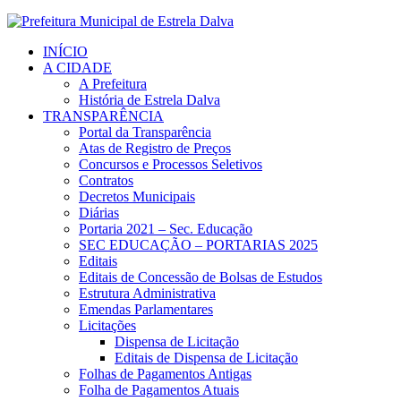
INÍCIO
A CIDADE
A Prefeitura
História de Estrela Dalva
TRANSPARÊNCIA
Portal da Transparência
Atas de Registro de Preços
Concursos e Processos Seletivos
Contratos
Decretos Municipais
Diárias
Portaria 2021 – Sec. Educação
SEC EDUCAÇÃO – PORTARIAS 2025
Editais
Editais de Concessão de Bolsas de Estudos
Estrutura Administrativa
Emendas Parlamentares
Licitações
Dispensa de Licitação
Editais de Dispensa de Licitação
Folhas de Pagamentos Antigas
Folha de Pagamentos Atuais