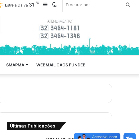
℃
31
Barra
Mudar
Pro
Estrela Dalva
Lateral
para
por
Modo
Escuro
/
SMAPMA
WEBMAIL CACS FUNDEB
Claro
Últimas Publicações