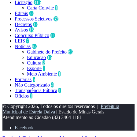
Licitação
315
Carta Convite
1
Editais
33
Processos Seletivos
32
Decretos
18
Avisos
15
Concurso Público
11
LEIS
7
Notícias
82
Gabinete do Prefeito
63
Educação
16
Cultura
2
Esporte
1
Meio Ambiente
1
Portarias
5
Não Categorizado
4
Transparência Pública
1
Ofícios
1
© Copyright 2026, Todos os direitos reservados |
Prefeitura
Municipal de Estrela Dalva
| Estado de Minas Gerais
Atendimento ao Cidadão
(32) 3464-1181
Facebook