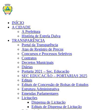
INÍCIO
A CIDADE
A Prefeitura
História de Estrela Dalva
TRANSPARÊNCIA
Portal da Transparência
Atas de Registro de Preços
Concursos e Processos Seletivos
Contratos
Decretos Municipais
Diárias
Portaria 2021 – Sec. Educação
SEC EDUCAÇÃO – PORTARIAS 2025
Editais
Editais de Concessão de Bolsas de Estudos
Estrutura Administrativa
Emendas Parlamentares
Licitações
Dispensa de Licitação
Editais de Dispensa de Licitação