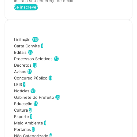
I
n
s
i
r
Categorias
a
o
Licitação
315
s
Carta Convite
1
e
Editais
33
u
Processos Seletivos
32
e
Decretos
18
n
Avisos
15
d
Concurso Público
11
e
LEIS
7
r
Notícias
82
e
Gabinete do Prefeito
63
ç
Educação
16
o
Cultura
2
d
Esporte
1
e
Meio Ambiente
1
e
Portarias
5
m
Não Categorizado
4