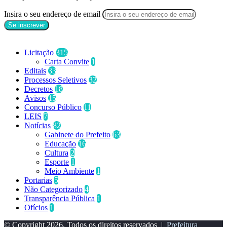
Insira o seu endereço de email
Categorias
Licitação
315
Carta Convite
1
Editais
33
Processos Seletivos
32
Decretos
18
Avisos
15
Concurso Público
11
LEIS
7
Notícias
82
Gabinete do Prefeito
63
Educação
16
Cultura
2
Esporte
1
Meio Ambiente
1
Portarias
5
Não Categorizado
4
Transparência Pública
1
Ofícios
1
© Copyright 2026, Todos os direitos reservados |
Prefeitura