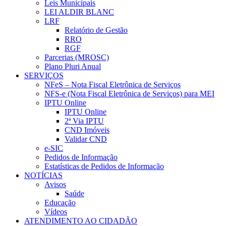
Leis Municipais
LEI ALDIR BLANC
LRF
Relatório de Gestão
RRO
RGF
Parcerias (MROSC)
Plano Pluri Anual
SERVIÇOS
NFeS – Nota Fiscal Eletrônica de Serviços
NFS-e (Nota Fiscal Eletrônica de Serviços) para MEI
IPTU Online
IPTU Online
2ª Via IPTU
CND Imóveis
Validar CND
e-SIC
Pedidos de Informação
Estatísticas de Pedidos de Informação
NOTÍCIAS
Avisos
Saúde
Educação
Vídeos
ATENDIMENTO AO CIDADÃO