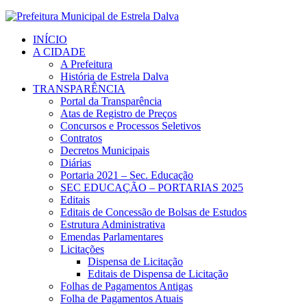
INÍCIO
A CIDADE
A Prefeitura
História de Estrela Dalva
TRANSPARÊNCIA
Portal da Transparência
Atas de Registro de Preços
Concursos e Processos Seletivos
Contratos
Decretos Municipais
Diárias
Portaria 2021 – Sec. Educação
SEC EDUCAÇÃO – PORTARIAS 2025
Editais
Editais de Concessão de Bolsas de Estudos
Estrutura Administrativa
Emendas Parlamentares
Licitações
Dispensa de Licitação
Editais de Dispensa de Licitação
Folhas de Pagamentos Antigas
Folha de Pagamentos Atuais