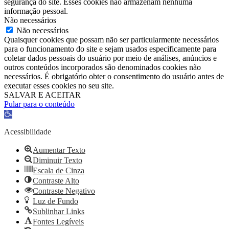
segurança do site. Esses cookies não armazenam nenhuma
informação pessoal.
Não necessários
Não necessários
Quaisquer cookies que possam não ser particularmente necessários
para o funcionamento do site e sejam usados ​​especificamente para
coletar dados pessoais do usuário por meio de análises, anúncios e
outros conteúdos incorporados são denominados cookies não
necessários. É obrigatório obter o consentimento do usuário antes de
executar esses cookies no seu site.
SALVAR E ACEITAR
Pular para o conteúdo
Barra
de
Ferramentas
Acessibilidade
Aberta
Aumentar Texto
Diminuir Texto
Escala de Cinza
Contraste Alto
Contraste Negativo
Luz de Fundo
Sublinhar Links
Fontes Legíveis