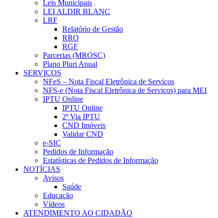
Leis Municipais
LEI ALDIR BLANC
LRF
Relatório de Gestão
RRO
RGF
Parcerias (MROSC)
Plano Pluri Anual
SERVIÇOS
NFeS – Nota Fiscal Eletrônica de Serviços
NFS-e (Nota Fiscal Eletrônica de Serviços) para MEI
IPTU Online
IPTU Online
2ª Via IPTU
CND Imóveis
Validar CND
e-SIC
Pedidos de Informação
Estatísticas de Pedidos de Informação
NOTÍCIAS
Avisos
Saúde
Educação
Vídeos
ATENDIMENTO AO CIDADÃO