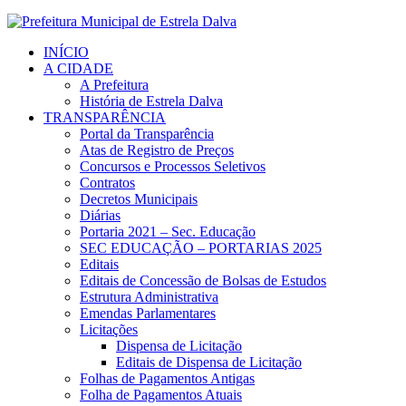
INÍCIO
A CIDADE
A Prefeitura
História de Estrela Dalva
TRANSPARÊNCIA
Portal da Transparência
Atas de Registro de Preços
Concursos e Processos Seletivos
Contratos
Decretos Municipais
Diárias
Portaria 2021 – Sec. Educação
SEC EDUCAÇÃO – PORTARIAS 2025
Editais
Editais de Concessão de Bolsas de Estudos
Estrutura Administrativa
Emendas Parlamentares
Licitações
Dispensa de Licitação
Editais de Dispensa de Licitação
Folhas de Pagamentos Antigas
Folha de Pagamentos Atuais