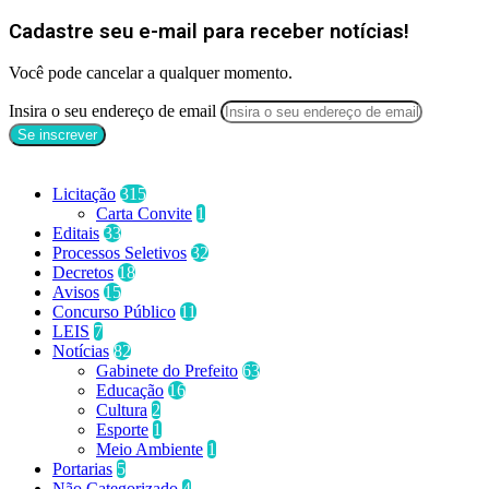
Cadastre seu e-mail para receber notícias!
Você pode cancelar a qualquer momento.
Insira o seu endereço de email
Categorias
Licitação
315
Carta Convite
1
Editais
33
Processos Seletivos
32
Decretos
18
Avisos
15
Concurso Público
11
LEIS
7
Notícias
82
Gabinete do Prefeito
63
Educação
16
Cultura
2
Esporte
1
Meio Ambiente
1
Portarias
5
Não Categorizado
4