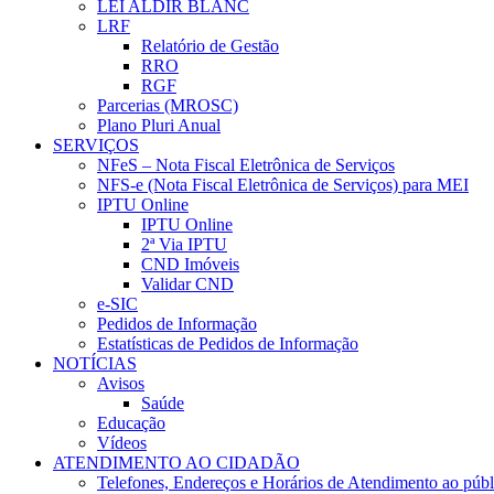
LEI ALDIR BLANC
LRF
Relatório de Gestão
RRO
RGF
Parcerias (MROSC)
Plano Pluri Anual
SERVIÇOS
NFeS – Nota Fiscal Eletrônica de Serviços
NFS-e (Nota Fiscal Eletrônica de Serviços) para MEI
IPTU Online
IPTU Online
2ª Via IPTU
CND Imóveis
Validar CND
e-SIC
Pedidos de Informação
Estatísticas de Pedidos de Informação
NOTÍCIAS
Avisos
Saúde
Educação
Vídeos
ATENDIMENTO AO CIDADÃO
Telefones, Endereços e Horários de Atendimento ao públ