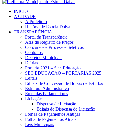
INÍCIO
A CIDADE
A Prefeitura
História de Estrela Dalva
TRANSPARÊNCIA
Portal da Transparência
Atas de Registro de Preços
Concursos e Processos Seletivos
Contratos
Decretos Municipais
Diárias
Portaria 2021 – Sec. Educação
SEC EDUCAÇÃO – PORTARIAS 2025
Editais
Editais de Concessão de Bolsas de Estudos
Estrutura Administrativa
Emendas Parlamentares
Licitações
Dispensa de Licitação
Editais de Dispensa de Licitação
Folhas de Pagamentos Antigas
Folha de Pagamentos Atuais
Leis Municipais