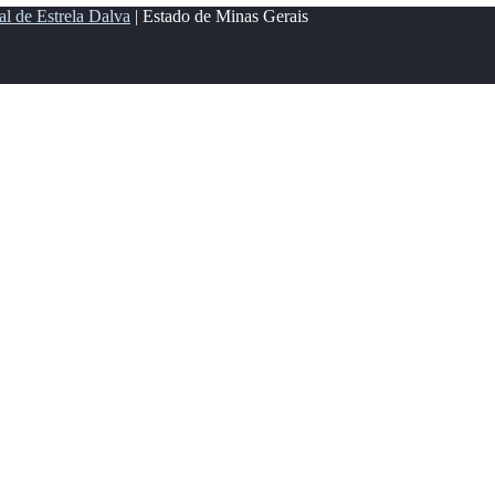
al de Estrela Dalva
| Estado de Minas Gerais