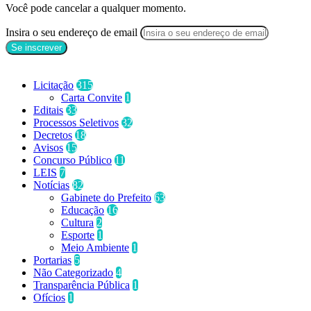
Você pode cancelar a qualquer momento.
Insira o seu endereço de email
Categorias
Licitação
315
Carta Convite
1
Editais
33
Processos Seletivos
32
Decretos
18
Avisos
15
Concurso Público
11
LEIS
7
Notícias
82
Gabinete do Prefeito
63
Educação
16
Cultura
2
Esporte
1
Meio Ambiente
1
Portarias
5
Não Categorizado
4
Transparência Pública
1
Ofícios
1