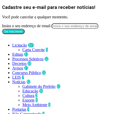
Cadastre seu e-mail para receber notícias!
Você pode cancelar a qualquer momento.
Insira o seu endereço de email
Categorias
Licitação
315
Carta Convite
1
Editais
33
Processos Seletivos
32
Decretos
18
Avisos
15
Concurso Público
11
LEIS
7
Notícias
82
Gabinete do Prefeito
63
Educação
16
Cultura
2
Esporte
1
Meio Ambiente
1
Portarias
5
Não Categorizado
4