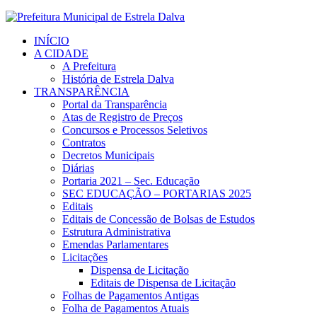
INÍCIO
A CIDADE
A Prefeitura
História de Estrela Dalva
TRANSPARÊNCIA
Portal da Transparência
Atas de Registro de Preços
Concursos e Processos Seletivos
Contratos
Decretos Municipais
Diárias
Portaria 2021 – Sec. Educação
SEC EDUCAÇÃO – PORTARIAS 2025
Editais
Editais de Concessão de Bolsas de Estudos
Estrutura Administrativa
Emendas Parlamentares
Licitações
Dispensa de Licitação
Editais de Dispensa de Licitação
Folhas de Pagamentos Antigas
Folha de Pagamentos Atuais