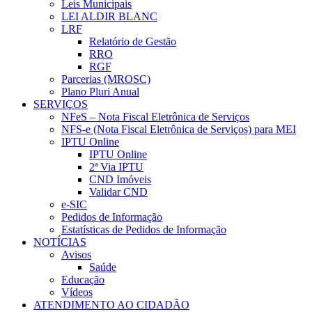
Leis Municipais
LEI ALDIR BLANC
LRF
Relatório de Gestão
RRO
RGF
Parcerias (MROSC)
Plano Pluri Anual
SERVIÇOS
NFeS – Nota Fiscal Eletrônica de Serviços
NFS-e (Nota Fiscal Eletrônica de Serviços) para MEI
IPTU Online
IPTU Online
2ª Via IPTU
CND Imóveis
Validar CND
e-SIC
Pedidos de Informação
Estatísticas de Pedidos de Informação
NOTÍCIAS
Avisos
Saúde
Educação
Vídeos
ATENDIMENTO AO CIDADÃO