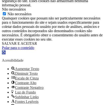
segurança do site. Esses cookies não armazenam nenhuma
informação pessoal.
Não necessários
Não necessários
Quaisquer cookies que possam não ser particularmente necessários
para o funcionamento do site e sejam usados ​​especificamente para
coletar dados pessoais do usuário por meio de análises, anúncios e
outros conteúdos incorporados são denominados cookies não
necessários. É obrigatório obter o consentimento do usuário antes de
executar esses cookies no seu site.
SALVAR E ACEITAR
Pular para o conteúdo
Barra
de
Ferramentas
Acessibilidade
Aberta
Aumentar Texto
Diminuir Texto
Escala de Cinza
Contraste Alto
Contraste Negativo
Luz de Fundo
Sublinhar Links
Fontes Legíveis