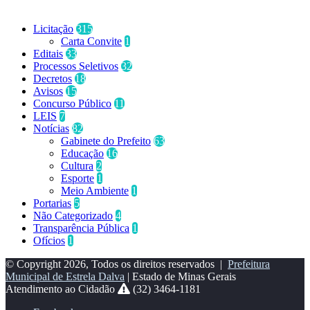
Categorias
Licitação
315
Carta Convite
1
Editais
33
Processos Seletivos
32
Decretos
18
Avisos
15
Concurso Público
11
LEIS
7
Notícias
82
Gabinete do Prefeito
63
Educação
16
Cultura
2
Esporte
1
Meio Ambiente
1
Portarias
5
Não Categorizado
4
Transparência Pública
1
Ofícios
1
© Copyright 2026, Todos os direitos reservados |
Prefeitura
Municipal de Estrela Dalva
| Estado de Minas Gerais
Atendimento ao Cidadão
(32) 3464-1181