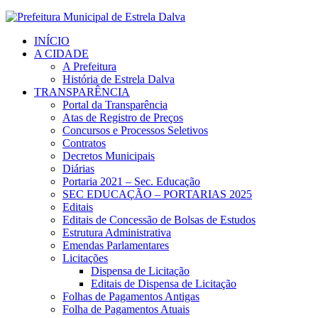
INÍCIO
A CIDADE
A Prefeitura
História de Estrela Dalva
TRANSPARÊNCIA
Portal da Transparência
Atas de Registro de Preços
Concursos e Processos Seletivos
Contratos
Decretos Municipais
Diárias
Portaria 2021 – Sec. Educação
SEC EDUCAÇÃO – PORTARIAS 2025
Editais
Editais de Concessão de Bolsas de Estudos
Estrutura Administrativa
Emendas Parlamentares
Licitações
Dispensa de Licitação
Editais de Dispensa de Licitação
Folhas de Pagamentos Antigas
Folha de Pagamentos Atuais