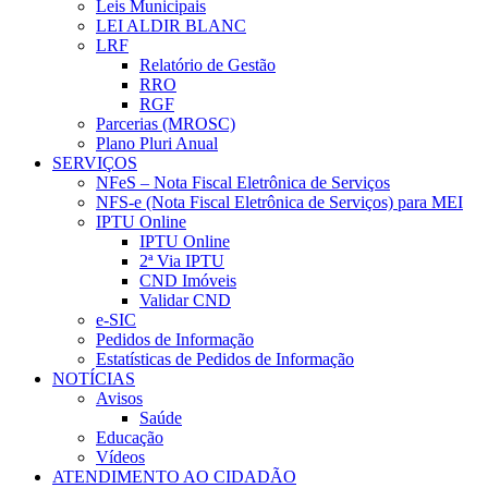
Leis Municipais
LEI ALDIR BLANC
LRF
Relatório de Gestão
RRO
RGF
Parcerias (MROSC)
Plano Pluri Anual
SERVIÇOS
NFeS – Nota Fiscal Eletrônica de Serviços
NFS-e (Nota Fiscal Eletrônica de Serviços) para MEI
IPTU Online
IPTU Online
2ª Via IPTU
CND Imóveis
Validar CND
e-SIC
Pedidos de Informação
Estatísticas de Pedidos de Informação
NOTÍCIAS
Avisos
Saúde
Educação
Vídeos
ATENDIMENTO AO CIDADÃO