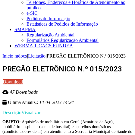
Telefones, Endereços e Horários de Atendimento ao
público
e-SIC
Pedidos de Informação
Estatísticas de Pedidos de Informação
SMAPMA
Regularização Ambiental
Formulários Regularização Ambiental
WEBMAIL CACS FUNDEB
Início
|
mdocs
|
Licitação
|
PREGÃO ELETRÔNICO N.º 015/2023
PREGÃO ELETRÔNICO N.º 015/2023
Download
47 Downloads
Última Atualiz.:
14-04-2023 14:24
Descrição
Visualizar
OBJETO:
Aquisição de mobiliário em Geral (Armários de Aço),
mobiliário hospitalar (cama de hospital) e aparelhos domésticos
(condicionadores de ar) em atendimento à Secretaria Municipal de Saúde do