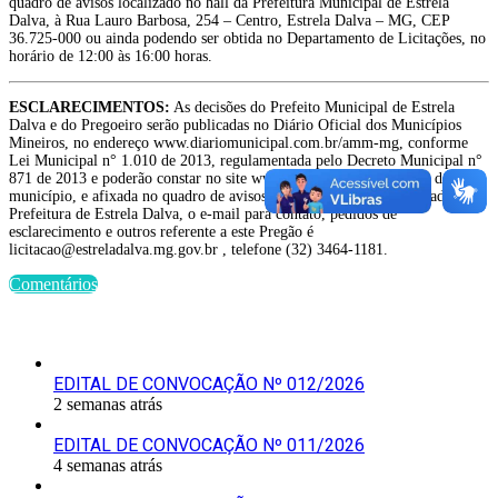
quadro de avisos localizado no hall da Prefeitura Municipal de Estrela
Dalva, à Rua Lauro Barbosa, 254 – Centro, Estrela Dalva – MG, CEP
36.725-000 ou ainda podendo ser obtida no Departamento de Licitações, no
horário de 12:00 às 16:00 horas.
ESCLARECIMENTOS:
As decisões do Prefeito Municipal de Estrela
Dalva e do Pregoeiro serão publicadas no Diário Oficial dos Municípios
Mineiros, no endereço www.diariomunicipal.com.br/amm-mg, conforme
Lei Municipal n° 1.010 de 2013, regulamentada pelo Decreto Municipal n°
871 de 2013 e poderão constar no site www.estreladalva.mg.gov.br deste
município, e afixada no quadro de avisos localizado no hall de entrada da
Prefeitura de Estrela Dalva, o e-mail para contato, pedidos de
esclarecimento e outros referente a este Pregão é
licitacao@estreladalva.mg.gov.br , telefone (32) 3464-1181.
Comentários
Últimas Publicações
EDITAL DE CONVOCAÇÃO Nº 012/2026
2 semanas atrás
EDITAL DE CONVOCAÇÃO Nº 011/2026
4 semanas atrás