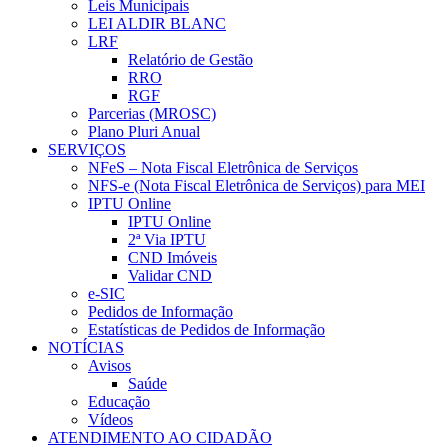
Leis Municipais
LEI ALDIR BLANC
LRF
Relatório de Gestão
RRO
RGF
Parcerias (MROSC)
Plano Pluri Anual
SERVIÇOS
NFeS – Nota Fiscal Eletrônica de Serviços
NFS-e (Nota Fiscal Eletrônica de Serviços) para MEI
IPTU Online
IPTU Online
2ª Via IPTU
CND Imóveis
Validar CND
e-SIC
Pedidos de Informação
Estatísticas de Pedidos de Informação
NOTÍCIAS
Avisos
Saúde
Educação
Vídeos
ATENDIMENTO AO CIDADÃO