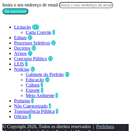
Insira o seu endereço de email
Categorias
Licitação
315
Carta Convite
1
Editais
33
Processos Seletivos
32
Decretos
18
Avisos
15
Concurso Público
11
LEIS
7
Notícias
82
Gabinete do Prefeito
63
Educação
16
Cultura
2
Esporte
1
Meio Ambiente
1
Portarias
5
Não Categorizado
4
Transparência Pública
1
Ofícios
1
© Copyright 2026, Todos os direitos reservados |
Prefeitura