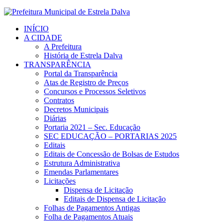
INÍCIO
A CIDADE
A Prefeitura
História de Estrela Dalva
TRANSPARÊNCIA
Portal da Transparência
Atas de Registro de Preços
Concursos e Processos Seletivos
Contratos
Decretos Municipais
Diárias
Portaria 2021 – Sec. Educação
SEC EDUCAÇÃO – PORTARIAS 2025
Editais
Editais de Concessão de Bolsas de Estudos
Estrutura Administrativa
Emendas Parlamentares
Licitações
Dispensa de Licitação
Editais de Dispensa de Licitação
Folhas de Pagamentos Antigas
Folha de Pagamentos Atuais